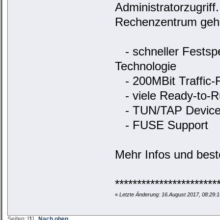
Administratorzugrif
Rechenzentrum geho
- schneller Festsp
Technologie
- 200MBit Traffic-F
- viele Ready-to-R
- TUN/TAP Devices
- FUSE Support
Mehr Infos und best
***********************
«
Letzte Änderung: 16.August 2017, 08:29:
Seiten: [
1
]
Nach oben