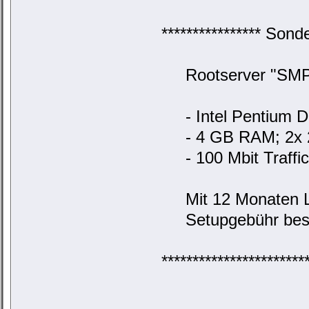
**************** Son
Rootserver "SMP128
- Intel Pentium Du
- 4 GB RAM; 2x 25
- 100 Mbit Traffic
Mit 12 Monaten La
Setupgebühr best
***********************