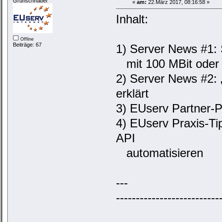
Grünschnabel
«
am:
22.März 2017, 08:16:58 »
Inhalt:
Offline
Beiträge: 67
1) Server News #1: 
mit 100 MBit oder 
2) Server News #2: „
erklärt
3) EUserv Partner-
4) EUserv Praxis-T
API
automatisieren
---
--------------------------