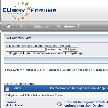
Hilfe
Einloggen
Registrieren
Willkommen
Gast
Bitte
loggen sie sich ein
oder
registrieren sie sich
.
Einloggen mit Benutzername, Passwort und Sitzungslänge
Forum EUserv
>
Webspace-Foren
>
Webspace - Allgemein
>
Problem bei eigener err
Seiten: [
1
]
Nach unten
Autor
Thema: Problem bei eigener error404.php u
0 Mitglieder und 1 Gast betrachten dieses Thema.
Torabe
Problem bei eigener error404
Grünschnabel
vorhandenen .htm Dateien