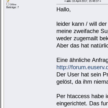
«
am:
10.April 2017, 15:48:37 »
Offline
Beiträge: 7
Hallo,
leider kann / will de
meine zweifache Sup
weder zugemailt bek
Aber das hat natürli
Eine ähnliche Anfra
http://forum.euser
Der User hat sein P
gelöst, da ihm niem
Per htaccess habe i
eingerichtet. Das fu