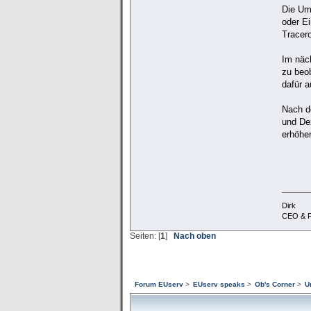
Die Ums
oder Ei
Tracero
Im näc
zu beo
dafür a
Nach d
und De
erhöhe
Dirk
CEO & F
Seiten: [
1
]
Nach oben
Forum EUserv
>
EUserv speaks
>
Ob's Corner
>
U