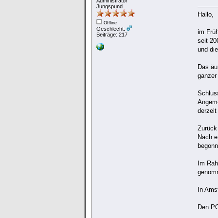
Administrator
Jungspund
Hallo,
Offline
Geschlecht:
im Frü
Beiträge: 217
seit 2
und die
Das äuß
ganzer
Schluss
Angemer
derzeit
Zurück
Nach e
begonne
Im Rah
genomm
In Ams
Den PO