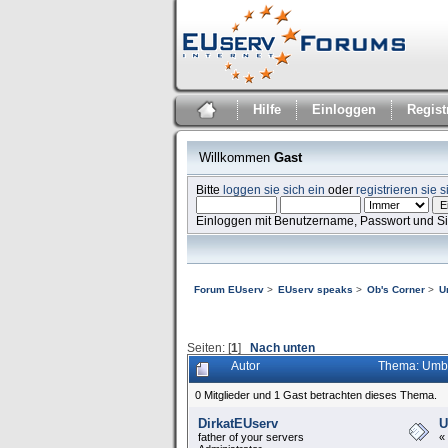
Hilfe
Einloggen
Regist
Willkommen
Gast
Bitte
loggen sie sich ein
oder
registrieren sie s
Einloggen mit Benutzername, Passwort und S
Forum EUserv
>
EUserv speaks
>
Ob's Corner
>
U
Seiten: [
1
]
Nach unten
Autor
Thema: Umba
0 Mitglieder und 1 Gast betrachten dieses Thema.
DirkatEUserv
U
father of your servers
«