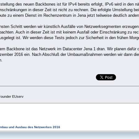
tellung des neuen Backbones ist für IPv4 bereits erfolgt, IPv6 wird in den nä
nschränkungen in dieser Zeit ist nicht zu rechnen. Die erfolgte Umstellung b
ute zu einem Dienst im Rechenzentrum in Jena jetzt teilweise deutlich ander
hsten Schritt werden wir künstlich Ausfälle von Netzwerksegmenten erzeugen
bachten. Auch in dieser Zeit ist mit keinem Ausfall oder Einschränkung zu r
usgelegt ist. Wir werden diese Tests jedoch zur Sicherheit in den frühen Mo
em Backbone ist das Netzwerk im Datacenter Jena 1 dran. Wir planen dafür d
zember 2016 ein. Nach Abschluß der Umbaumaßnahmen werden wir dann die ei
n.
ounder EUserv
mbau und Ausbau des Netzwerkes 2016