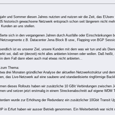
hjahr und Sommer diesen Jahres nutzten und nutzen wir die Zeit, das EUserv 
005 historisch gewachsene Netzwerk entsprach schon seit längerem nicht mehr
 Kunden an uns stellen.
erte sich in den vergangenen Jahren durch Ausfälle oder Einschränkungen bei
 Netzsegmente z.B. Datacenter Jena Block B usw., Flapping von BGP Sessio
endlich ist es unserer Ziel, unsere Kunden mit dem was wir tun und als Dienst
kt sei, daß wir (derzeit) nicht alles anbieten können oder wollen. Daß heiß
 in dem Fall dann eben auch mal etwas nicht anbieten...
 zum Thema:
twa drei Monaten gründlicher Analyse der aktuellen Netzwerkstruktur und d
n, das Live-Netzwerk auf eine saubere und standardisierte ringförmige Backb
men dieses Rollouts haben wir zusätzliche 10 GBit Verbindungen zwischen J
en und setzen jetzt erstmalig in einem Streckenabschnitt auf eigene WDM T
terdam wurde zur Erhöhung der Redundanz ein zusätzlicher 10Gbit Transit Upl
P in Erfurt haben wir ausser Betrieb genommen. Ein Weiterbetrieb war nicht 