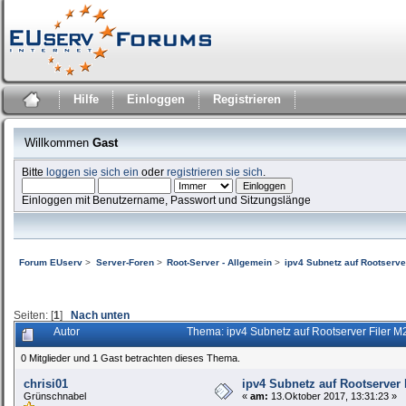
Hilfe
Einloggen
Registrieren
Willkommen
Gast
Bitte
loggen sie sich ein
oder
registrieren sie sich
.
Einloggen mit Benutzername, Passwort und Sitzungslänge
Forum EUserv
>
Server-Foren
>
Root-Server - Allgemein
>
ipv4 Subnetz auf Rootserver
Seiten: [
1
]
Nach unten
Autor
Thema: ipv4 Subnetz auf Rootserver Filer M
0 Mitglieder und 1 Gast betrachten dieses Thema.
chrisi01
ipv4 Subnetz auf Rootserver 
Grünschnabel
«
am:
13.Oktober 2017, 13:31:23 »