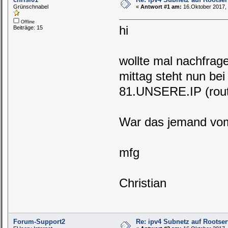
Grünschnabel
«
Antwort #1 am:
16.Oktober 2017, 
Offline
hi
Beiträge: 15
wollte mal nachfrag
mittag steht nun bei
81.UNSERE.IP (rout
War das jemand vom
mfg
Christian
Forum-Support2
Re: ipv4 Subnetz auf Rootser