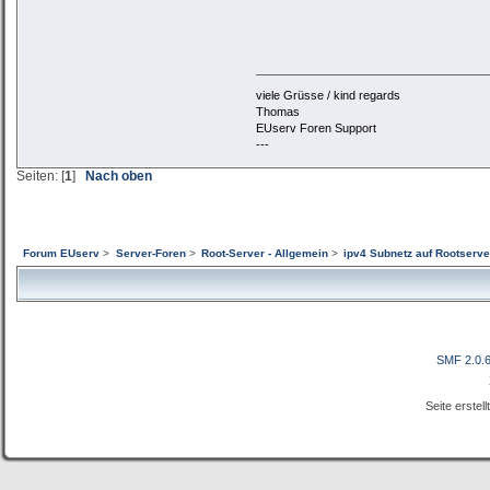
viele Grüsse / kind regards
Thomas
EUserv Foren Support
---
Seiten: [
1
]
Nach oben
Forum EUserv
>
Server-Foren
>
Root-Server - Allgemein
>
ipv4 Subnetz auf Rootserver
SMF 2.0.
Seite erstel