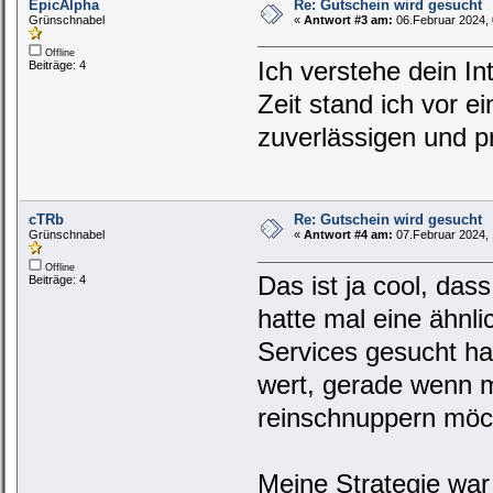
EpicAlpha
Re: Gutschein wird gesucht
Grünschnabel
«
Antwort #3 am:
06.Februar 2024, 
Offline
Ich verstehe dein I
Beiträge: 4
Zeit stand ich vor e
zuverlässigen und p
cTRb
Re: Gutschein wird gesucht
Grünschnabel
«
Antwort #4 am:
07.Februar 2024, 
Offline
Das ist ja cool, das
Beiträge: 4
hatte mal eine ähnl
Services gesucht ha
wert, gerade wenn m
reinschnuppern möch
Meine Strategie wa