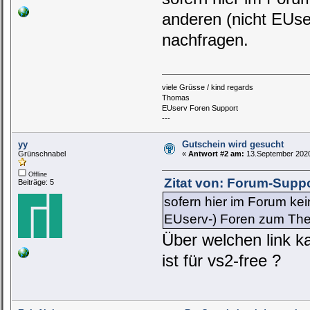
anderen (nicht EUs
nachfragen.
viele Grüsse / kind regards
Thomas
EUserv Foren Support
---
yy
Gutschein wird gesucht
Grünschnabel
«
Antwort #2 am:
13.September 2020
Offline
Zitat von: Forum-Supp
Beiträge: 5
sofern hier im Forum kei
EUserv-) Foren zum The
Über welchen link k
ist für vs2-free ?