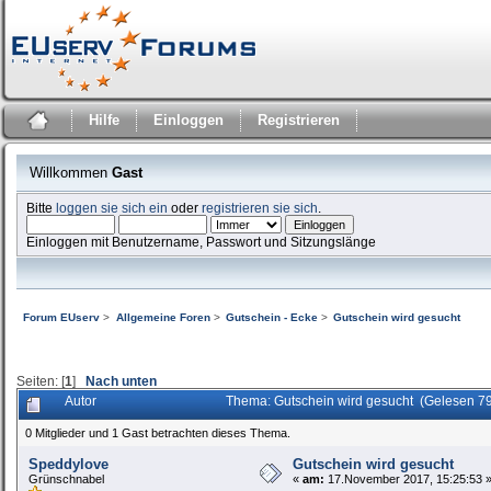
Hilfe
Einloggen
Registrieren
Willkommen
Gast
Bitte
loggen sie sich ein
oder
registrieren sie sich
.
Einloggen mit Benutzername, Passwort und Sitzungslänge
Forum EUserv
>
Allgemeine Foren
>
Gutschein - Ecke
>
Gutschein wird gesucht
Seiten: [
1
]
Nach unten
Autor
Thema: Gutschein wird gesucht (Gelesen 7
0 Mitglieder und 1 Gast betrachten dieses Thema.
Speddylove
Gutschein wird gesucht
Grünschnabel
«
am:
17.November 2017, 15:25:53 