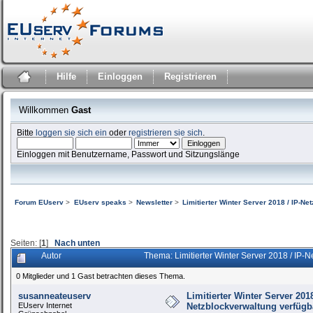
Hilfe
Einloggen
Registrieren
Willkommen
Gast
Bitte
loggen sie sich ein
oder
registrieren sie sich
.
Einloggen mit Benutzername, Passwort und Sitzungslänge
Forum EUserv
>
EUserv speaks
>
Newsletter
>
Limitierter Winter Server 2018 / IP-N
Seiten: [
1
]
Nach unten
Autor
Thema: Limitierter Winter Server 2018 / IP-
0 Mitglieder und 1 Gast betrachten dieses Thema.
susanneateuserv
Limitierter Winter Server 2018
EUserv Internet
Netzblockverwaltung verfügb