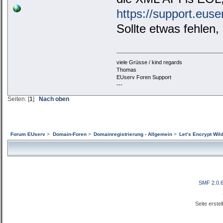
https://support.euse
Sollte etwas fehlen,
viele Grüsse / kind regards
Thomas
EUserv Foren Support
---
Seiten: [
1
]
Nach oben
Forum EUserv
>
Domain-Foren
>
Domainregistrierung - Allgemein
>
Let’s Encrypt Wild
SMF 2.0.
Seite erste