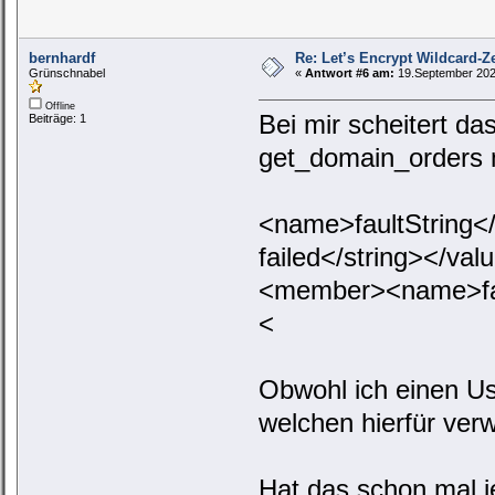
bernhardf
Re: Let’s Encrypt Wildcard-Ze
Grünschnabel
«
Antwort #6 am:
19.September 2022
Offline
Bei mir scheitert d
Beiträge: 1
get_domain_orders 
<name>faultString<
failed</string></v
<member><name>fau
<
Obwohl ich einen Us
welchen hierfür ver
Hat das schon mal j