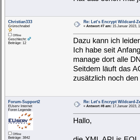
Christian333
Re: Let’s Encrypt Wildcard-Ze
Grünschnabel
«
Antwort #7 am:
15.Januar 2023, 1
Offline
Dazu kann ich leide
Geschlecht:
Beiträge: 12
Ich habe seit Anfan
manage dort alle DN
Seitdem läuft das A
zusätzlich noch de
Forum-Support2
Re: Let’s Encrypt Wildcard-Ze
EUserv Internet
«
Antwort #8 am:
17.Januar 2023, 2
Foren Legende
Hallo,
Offline
die XML API is EOL,
Beiträge: 3842