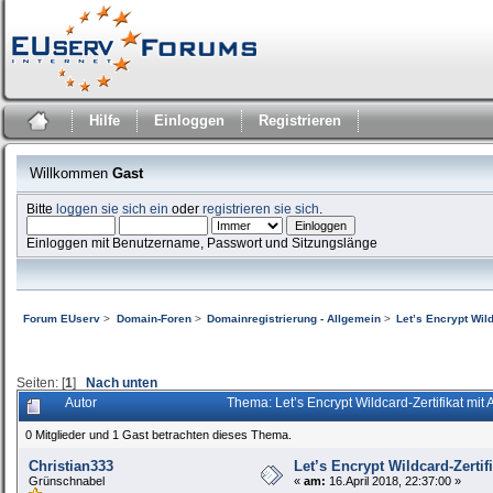
Hilfe
Einloggen
Registrieren
Willkommen
Gast
Bitte
loggen sie sich ein
oder
registrieren sie sich
.
Einloggen mit Benutzername, Passwort und Sitzungslänge
Forum EUserv
>
Domain-Foren
>
Domainregistrierung - Allgemein
>
Let’s Encrypt Wild
Seiten: [
1
]
Nach unten
Autor
Thema: Let’s Encrypt Wildcard-Zertifikat mi
0 Mitglieder und 1 Gast betrachten dieses Thema.
Christian333
Let’s Encrypt Wildcard-Zertif
Grünschnabel
«
am:
16.April 2018, 22:37:00 »