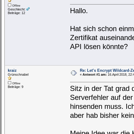
Offline
Hallo.
Geschlecht:
Beiträge: 12
Hat sich schon einm
Zertifikat auseinand
API lösen könnte?
kraiz
Re: Let’s Encrypt Wildcard-Ze
Grünschnabel
«
Antwort #1 am:
16.April 2018, 22:
Offline
Sitz in der Tat grad
Beiträge: 9
Serverfehler auf der
hinsenden muss. Ic
aber hab bisher kein
Meine Idee war die 