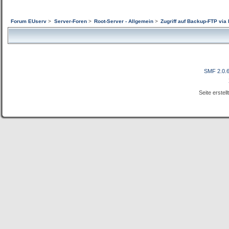
Forum EUserv
>
Server-Foren
>
Root-Server - Allgemein
>
Zugriff auf Backup-FTP vi
SMF 2.0.
Seite erstel