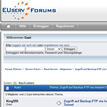
Hilfe
Einloggen
Registrieren
Willkommen
Gast
Bitte
loggen sie sich ein
oder
registrieren sie sich
.
Einloggen mit Benutzername, Passwort und Sitzungslänge
Forum EUserv
>
Server-Foren
>
Root-Server - Allgemein
>
Zugriff auf Backup-FTP vi
Seiten: [
1
]
Nach unten
Autor
Thema: Zugriff auf Backup-FTP via lokalem
0 Mitglieder und 1 Gast betrachten dieses Thema.
King555
Zugriff auf Backup-FTP via 
Gast
Tunnel