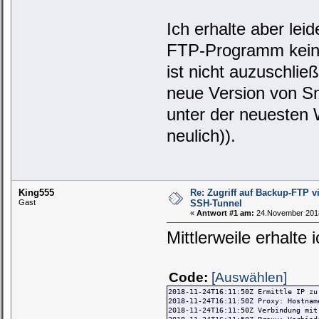
Ich erhalte aber le
FTP-Programm kein 
ist nicht auzuschlie
neue Version von Sm
unter der neuesten
neulich)).
King555
Re: Zugriff auf Backup-FTP 
Gast
SSH-Tunnel
«
Antwort #1 am:
24.November 2018
Mittlerweile erhalte i
Code:
[Auswählen]
2018-11-24T16:11:50Z Ermittle IP zu
2018-11-24T16:11:50Z Proxy: Hostnam
2018-11-24T16:11:50Z Verbindung mit