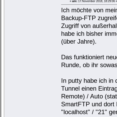
«
am:
17.November 2018, 18:29:06 
Ich möchte von mei
Backup-FTP zugreif
Zugriff von außerh
habe ich bisher imm
(über Jahre).
Das funktioniert neu
Runde, ob ihr sowas
In putty habe ich in
Tunnel einen Eintrag
Remote) / Auto (sta
SmartFTP und dort 
"localhost" / "21" g