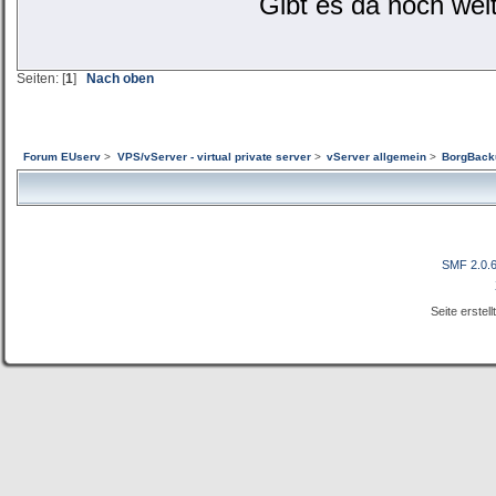
Gibt es da noch weit
Seiten: [
1
]
Nach oben
Forum EUserv
>
VPS/vServer - virtual private server
>
vServer allgemein
>
BorgBacku
SMF 2.0.
Seite erstel