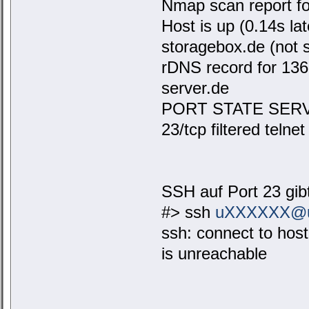
Nmap scan report f
Host is up (0.14s l
storagebox.de (not 
rDNS record for 136.
server.de
PORT STATE SER
23/tcp filtered telnet
SSH auf Port 23 gib
#> ssh
uXXXXXX@u2
ssh: connect to ho
is unreachable