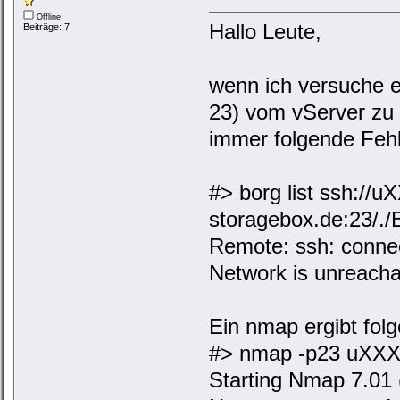
Offline
Hallo Leute,
Beiträge: 7
wenn ich versuche e
23) vom vServer zu 
immer folgende Feh
#> borg list ssh:
storagebox.de:23/.
Remote: ssh: conne
Network is unreacha
Ein nmap ergibt fol
#> nmap -p23 uXXX
Starting Nmap 7.01