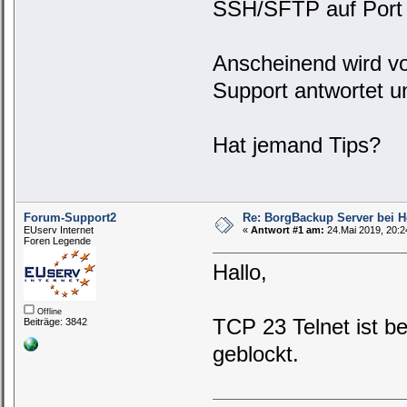
SSH/SFTP auf Port 2
Anscheinend wird vo
Support antwortet un
Hat jemand Tips?
Forum-Support2
Re: BorgBackup Server bei He
EUserv Internet
«
Antwort #1 am:
24.Mai 2019, 20:2
Foren Legende
Hallo,
Offline
TCP 23 Telnet ist b
Beiträge: 3842
geblockt.