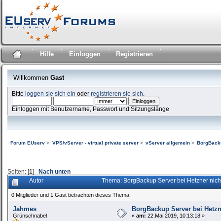
Hilfe
Einloggen
Registrieren
Willkommen
Gast
Bitte
loggen sie sich ein
oder
registrieren sie sich
.
Einloggen mit Benutzername, Passwort und Sitzungslänge
Forum EUserv
>
VPS/vServer - virtual private server
>
vServer allgemein
>
BorgBacku
Seiten: [
1
]
Nach unten
Autor
Thema: BorgBackup Server bei Hetzner nich
0 Mitglieder und 1 Gast betrachten dieses Thema.
Jahmes
BorgBackup Server bei Hetzne
Grünschnabel
«
am:
22.Mai 2019, 10:13:18 »