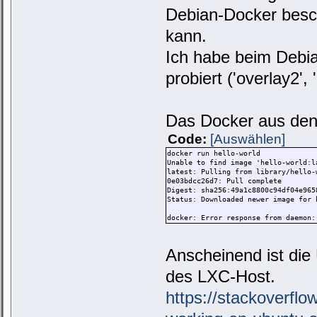
Debian-Docker besch
kann.
Ich habe beim Debia
probiert ('overlay2', 
Das Docker aus den 
Code:
[Auswählen]
docker run hello-world
Unable to find image 'hello-world:l
latest: Pulling from library/hello-
0e03bdcc26d7: Pull complete
Digest: sha256:49a1c8800c94df04e965
Status: Downloaded newer image for 
docker: Error response from daemon:
Anscheinend ist die
des LXC-Host.
https://stackoverflo