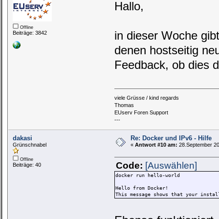
Hallo,
Offline
in dieser Woche gib
Beiträge: 3842
denen hostseitig neu
Feedback, ob dies 
viele Grüsse / kind regards
Thomas
EUserv Foren Support
---
dakasi
Re: Docker und IPv6 - Hilfe
Grünschnabel
«
Antwort #10 am:
28.September 20
Offline
Code:
[Auswählen]
Beiträge: 40
docker run hello-world
Hello from Docker!
This message shows that your instal