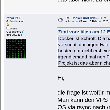
razor1986
Re: Docker und IPv6 - Hilfe
Grünschnabel
«
Antwort #6 am:
13.Februar 2020, 
Offline
Zitat von: tiljes am 12
Geschlecht:
Beiträge: 118
Docker ist Schrott. Die 
versucht, das irgendwie
besten gar nicht erst ein
irgendjemand mal nen Fo
Projekt ist das aber nich
Hi,
die frage ist wofür
Man kann den VPS a
OS via rsync nach 