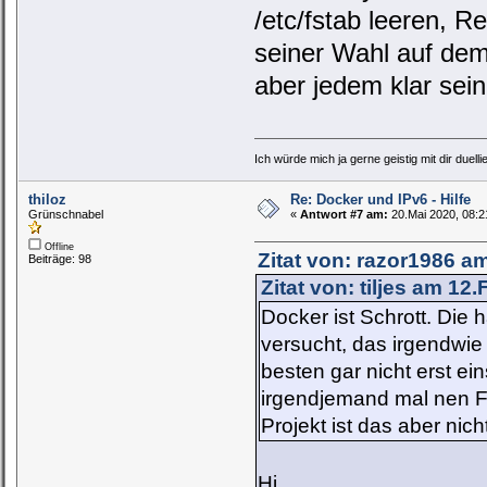
/etc/fstab leeren, 
seiner Wahl auf dem 
aber jedem klar sein
Ich würde mich ja gerne geistig mit dir duelli
thiloz
Re: Docker und IPv6 - Hilfe
Grünschnabel
«
Antwort #7 am:
20.Mai 2020, 08:2
Offline
Zitat von: razor1986 a
Beiträge: 98
Zitat von: tiljes am 12
Docker ist Schrott. Die 
versucht, das irgendwie
besten gar nicht erst ein
irgendjemand mal nen Fo
Projekt ist das aber nich
Hi,