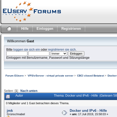
Hilfe
Einloggen
Registrieren
Willkommen
Gast
Bitte
loggen sie sich ein
oder
registrieren sie sich
.
Einloggen mit Benutzername, Passwort und Sitzungslänge
Forum EUserv
>
VPS/vServer - virtual private server
>
CBCI closed Betatest
>
Docker 
Seiten: [
1
]
Nach unten
Autor
Thema: Docker und IPv6 - Hilfe (Gelesen 5
0 Mitglieder und 1 Gast betrachten dieses Thema.
jmk
Docker und IPv6 - Hilfe
Grünschnabel
«
am:
17.Juli 2019, 15:58:03 »