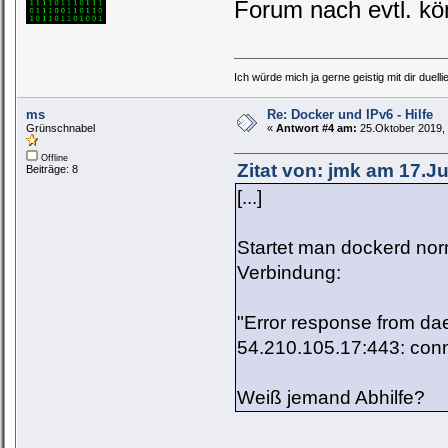
Forum nach evtl. kön
Ich würde mich ja gerne geistig mit dir duelli
ms
Re: Docker und IPv6 - Hilfe
Grünschnabel
«
Antwort #4 am:
25.Oktober 2019, 
Offline
Zitat von: jmk am 17.Ju
Beiträge: 8
[...]
Startet man dockerd nor
Verbindung:
"Error response from d
54.210.105.17:443: conn
Weiß jemand Abhilfe?