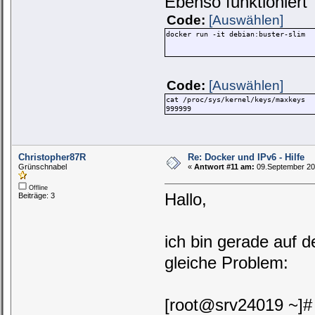
Ebenso funktioniert
Code:
[Auswählen]
docker run -it debian:buster-slim
Code:
[Auswählen]
cat /proc/sys/kernel/keys/maxkeys
999999
Christopher87R
Re: Docker und IPv6 - Hilfe
Grünschnabel
«
Antwort #11 am:
09.September 202
Offline
Hallo,
Beiträge: 3
ich bin gerade auf 
gleiche Problem:
[root@srv24019 ~]# 