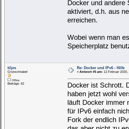
Docker und andere S
aktiviert, d.h. aus
erreichen.
Wobei wenn man es 
Speicherplatz benutz
tiljes
Re: Docker und IPv6 - Hilfe
Grünschnabel
«
Antwort #5 am:
12.Februar 2020, 
Offline
Docker ist Schrott. 
Beiträge: 62
haben jetzt wohl ve
läuft Docker immer n
für IPv6 einfach nic
Fork der endlich IPv
das aber nicht zu er