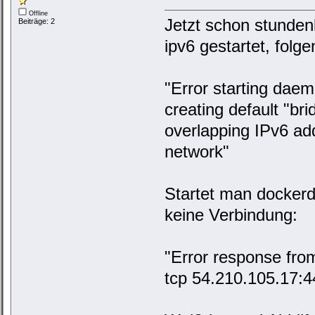
Offline
Jetzt schon stundenl
Beiträge: 2
ipv6 gestartet, fol
"Error starting daemo
creating default "bri
overlapping IPv6 ad
network"
Startet man dockerd
keine Verbindung:
"Error response fr
tcp 54.210.105.17:4