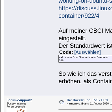
working-on-ubuntu-s
https://discuss.linux
container/922/4
Auf meiner CBCI Ma
eingestellt.
Der Standardwert is
Code:
[Auswählen]
cat /proc/sys/kernel/keys/maxkeys
200
So wie ich das vers
erhöhen, als Contai
Forum-Support2
Re: Docker und IPv6 - Hilfe
EUserv Internet
«
Antwort #9 am:
11.August 2020, 1
Foren Legende