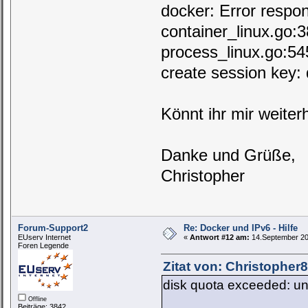
docker: Error respo
container_linux.go:3
process_linux.go:545
create session key:
Könnt ihr mir weiter
Danke und Grüße,
Christopher
Forum-Support2
Re: Docker und IPv6 - Hilfe
EUserv Internet
«
Antwort #12 am:
14.September 20
Foren Legende
Zitat von: Christophe
disk quota exceeded: u
Offline
Beiträge: 3842