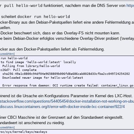
funktioniert, nachdem man die DNS Server von
http
r pull hello-world
 scheitert
docker run hello-world
cker-Binary aus den Debian-Paketquellen liefert eine andere Fehlermeldung 
uellen.
-Docker beschwert sich, dass er das Overlay-FS nicht mounten kann.
e beim Debian-Docker erfolglos verschiedene Overlay-Driver probiert ('overlay2'
cker aus den Docker-Paketquellen liefert als Fehlermeldung.
Auswählen]
 run hello-world
 to find image 'hello-world:latest' locally
: Pulling from library/hello-world
cc26d7: Pull complete
: sha256:49a1c8800c94df04e9658809b006fd8a686cab8028d33cfba2cc049724254202
: Downloaded newer image for hello-world:latest
: Error response from daemon: OCI runtime create failed: container_linux.go
inend ist die Ursache ein Konfigurations Parameter im Kernel des LXC-Host.
/stackoverflow.com/questions/54405454/docker-installation-not-working-on-ub
/discuss.linuxcontainers.org/t/error-with-docker-inside-lxc-container/922/4
iner CBCI Maschine ist der Grenzwert auf den Standardwert eingestellt.
ndardwert ist anscheinend zu niedrig.
Auswählen]
roc/sys/kernel/keys/maxkeys