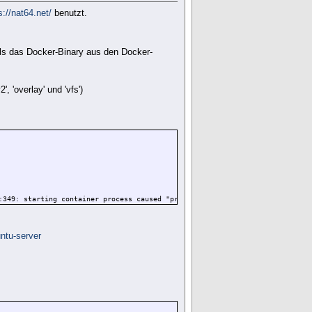
s://nat64.net/
benutzt.
als das Docker-Binary aus den Docker-
, 'overlay' und 'vfs')
:349: starting container process caused "process_linux.go:449: container i
untu-server