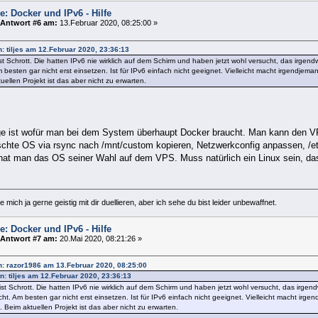
e: Docker und IPv6 - Hilfe
Antwort #6 am:
13.Februar 2020, 08:25:00 »
n: tiljes am 12.Februar 2020, 23:36:13
st Schrott. Die hatten IPv6 nie wirklich auf dem Schirm und haben jetzt wohl versucht, das irge
m besten gar nicht erst einsetzen. Ist für IPv6 einfach nicht geeignet. Vielleicht macht irgendjem
uellen Projekt ist das aber nicht zu erwarten.
age ist wofür man bei dem System überhaupt Docker braucht. Man kann den V
chte OS via rsync nach /mnt/custom kopieren, Netzwerkconfig anpassen, /etc
hat man das OS seiner Wahl auf dem VPS. Muss natürlich ein Linux sein, das 
 mich ja gerne geistig mit dir duellieren, aber ich sehe du bist leider unbewaffnet.
e: Docker und IPv6 - Hilfe
Antwort #7 am:
20.Mai 2020, 08:21:26 »
on: razor1986 am 13.Februar 2020, 08:25:00
on: tiljes am 12.Februar 2020, 23:36:13
ist Schrott. Die hatten IPv6 nie wirklich auf dem Schirm und haben jetzt wohl versucht, das irge
cht. Am besten gar nicht erst einsetzen. Ist für IPv6 einfach nicht geeignet. Vielleicht macht irg
. Beim aktuellen Projekt ist das aber nicht zu erwarten.