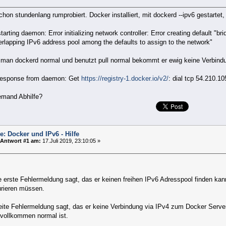
chon stundenlang rumprobiert. Docker installiert, mit dockerd --ipv6 gestart
starting daemon: Error initializing network controller: Error creating default "br
rlapping IPv6 address pool among the defaults to assign to the network"
t man dockerd normal und benutzt pull normal bekommt er ewig keine Verbind
 response from daemon: Get
https://registry-1.docker.io/v2/
: dial tcp 54.210.1
emand Abhilfe?
e: Docker und IPv6 - Hilfe
Antwort #1 am:
17.Juli 2019, 23:10:05 »
e erste Fehlermeldung sagt, das er keinen freihen IPv6 Adresspool finden ka
urieren müssen.
eite Fehlermeldung sagt, das er keine Verbindung via IPv4 zum Docker Serv
 vollkommen normal ist.