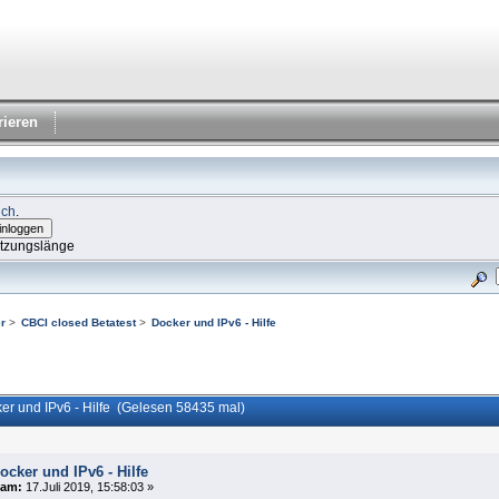
rieren
ich
.
itzungslänge
r
>
CBCI closed Betatest
>
Docker und IPv6 - Hilfe
r und IPv6 - Hilfe (Gelesen 58435 mal)
ocker und IPv6 - Hilfe
am:
17.Juli 2019, 15:58:03 »