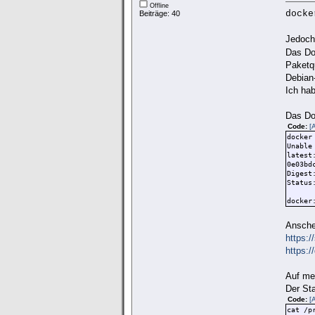
Offline
docke
Beiträge: 40
Jedoch
Das Do
Paketq
Debian
Ich hab
Das Do
Code:
[
docker
Unable
latest
0e03bd
Digest
Status
docker
Ansche
https:/
https:/
Auf me
Der Sta
Code:
[
cat /p