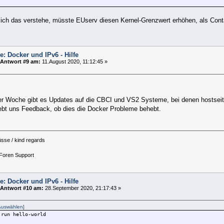
 ich das verstehe, müsste EUserv diesen Kernel-Grenzwert erhöhen, als Con
e: Docker und IPv6 - Hilfe
Antwort #9 am:
11.August 2020, 11:12:45 »
ser Woche gibt es Updates auf die CBCI und VS2 Systeme, bei denen hostseiti
gebt uns Feedback, ob dies die Docker Probleme behebt.
üsse / kind regards
Foren Support
e: Docker und IPv6 - Hilfe
Antwort #10 am:
28.September 2020, 21:17:43 »
Auswählen]
 run hello-world