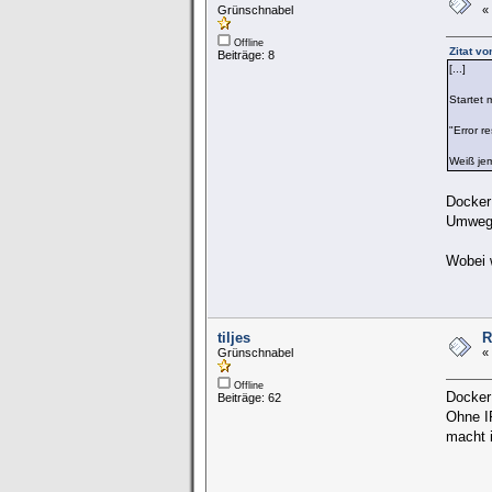
Grünschnabel
«
Offline
Zitat v
Beiträge: 8
[...]
Startet 
"Error 
Weiß je
Docker 
Umwege
Wobei w
tiljes
R
Grünschnabel
«
Offline
Docker 
Beiträge: 62
Ohne IP
macht i