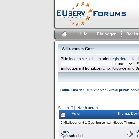
Hilfe
Einloggen
Regist
Willkommen
Gast
Bitte
loggen sie sich ein
oder
registrieren sie s
Einloggen mit Benutzername, Passwort und S
Forum EUserv
>
VPS/vServer - virtual private serve
Seiten: [
1
]
Nach unten
Autor
Thema: Docke
0 Mitglieder und 1 Gast betrachten dieses Thema.
jmk
D
Grünschnabel
«