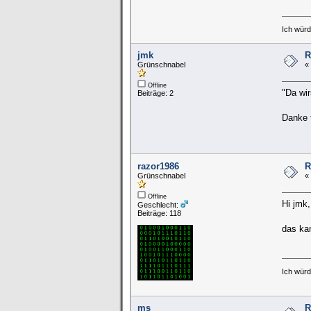
Ich würde
jmk
R
Grünschnabel
«
Offline
"Da wi
Beiträge: 2
Danke 
razor1986
R
Grünschnabel
«
Offline
Hi jmk,
Geschlecht:
Beiträge: 118
das kan
Ich würde
ms
R