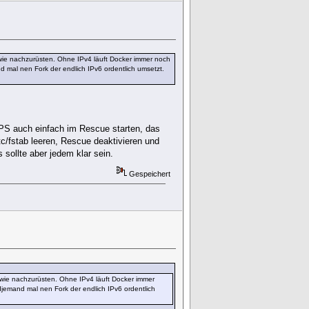
ndwie nachzurüsten. Ohne IPv4 läuft Docker immer noch
and mal nen Fork der endlich IPv6 ordentlich umsetzt.
PS auch einfach im Rescue starten, das
/fstab leeren, Rescue deaktivieren und
sollte aber jedem klar sein.
Gespeichert
ndwie nachzurüsten. Ohne IPv4 läuft Docker immer
endjemand mal nen Fork der endlich IPv6 ordentlich