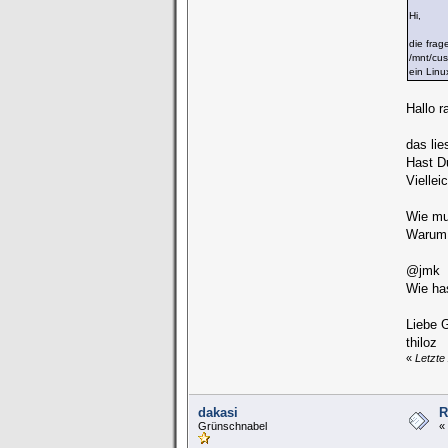
Hi,
die fra
/mnt/cu
ein Linu
Hallo r
das lie
Hast D
Viellei
Wie mu
Warum f
@jmk
Wie ha
Liebe 
thiloz
«
Letzte
dakasi
R
Grünschnabel
«