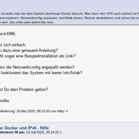
ge ist wofür man bei dem System überhaupt Docker braucht. Man kann den VPS auch einfach im 
stom kopieren, Netzwerkconfig anpassen, /etc/fstab leeren, Rescue deaktivieren und schon hat 
x sein, das sollte aber jedem klar sein.
azor1986,
st sich einfach.
u dazu eine genauere Anleitung?
cht sogar eine Beispielinstallation als Link?
ss die Netzwerkconfig angepaßt werden?
unktioniert das System mit leerer /etc/fstab?
st Du dein Problem gelöst?
Grüße
 Änderung: 20.Mai 2020, 08:23:30 von thiloz
»
e: Docker und IPv6 - Hilfe
Antwort #8 am:
23.Juli 2020, 20:14:22 »