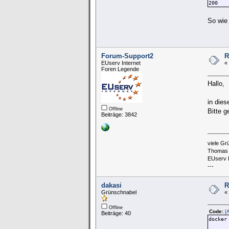
200
So wie
Forum-Support2
R
EUserv Internet
«
Foren Legende
Hallo,
in die
Offline
Bitte 
Beiträge: 3842
viele Gr
Thomas
EUserv 
---
dakasi
R
Grünschnabel
«
Offline
Code:
[
Beiträge: 40
docker