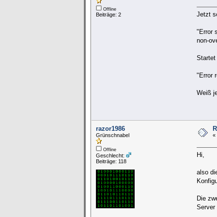
Offline
Jetzt s
Beiträge: 2
"Error 
non-ove
Starte
"Error
Weiß j
razor1986
R
Grünschnabel
«
Offline
Hi,
Geschlecht:
Beiträge: 118
also di
Konfig
Die zw
Server