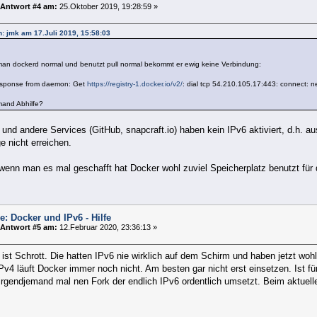
Antwort #4 am:
25.Oktober 2019, 19:28:59 »
on: jmk am 17.Juli 2019, 15:58:03
man dockerd normal und benutzt pull normal bekommt er ewig keine Verbindung:
response from daemon: Get
https://registry-1.docker.io/v2/
: dial tcp 54.210.105.17:443: connect: n
mand Abhilfe?
und andere Services (GitHub, snapcraft.io) haben kein IPv6 aktiviert, d.h. 
 nicht erreichen.
enn man es mal geschafft hat Docker wohl zuviel Speicherplatz benutzt für 
e: Docker und IPv6 - Hilfe
Antwort #5 am:
12.Februar 2020, 23:36:13 »
ist Schrott. Die hatten IPv6 nie wirklich auf dem Schirm und haben jetzt woh
v4 läuft Docker immer noch nicht. Am besten gar nicht erst einsetzen. Ist für
rgendjemand mal nen Fork der endlich IPv6 ordentlich umsetzt. Beim aktuellen