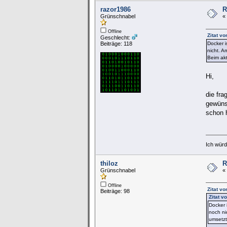
razor1986
R
Grünschnabel
«
Offline
Zitat vo
Geschlecht:
Beiträge: 118
Docker i
nicht. A
Beim akt
Hi,
die fr
gewüns
schon 
Ich würde
thiloz
R
Grünschnabel
«
Offline
Zitat v
Beiträge: 98
Zitat v
Docker 
noch ni
umsetzt