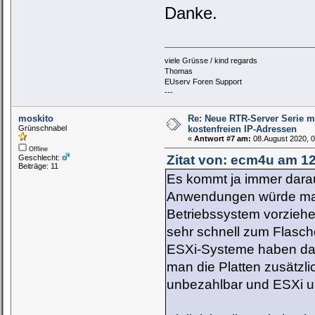
Danke.
viele Grüsse / kind regards
Thomas
EUserv Foren Support
---
moskito
Re: Neue RTR-Server Serie m
Grünschnabel
kostenfreien IP-Adressen
«
Antwort #7 am:
08.August 2020, 0
Offline
Zitat von: ecm4u am 1
Geschlecht:
Beiträge: 11
Es kommt ja immer darauf
Anwendungen würde man 
Betriebssystem vorziehe
sehr schnell zum Flasch
ESXi-Systeme haben dahe
man die Platten zusätzl
unbezahlbar und ESXi unt