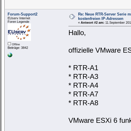
Forum-Support2
Re: Neue RTR-Server Serie m
EUserv Internet
kostenfreien IP-Adressen
Foren Legende
«
Antwort #2 am:
11.September 2019
Hallo,
Offline
Beiträge: 3842
offizielle VMware ES
* RTR-A1
* RTR-A3
* RTR-A4
* RTR-A7
* RTR-A8
VMware ESXi 6 funkti