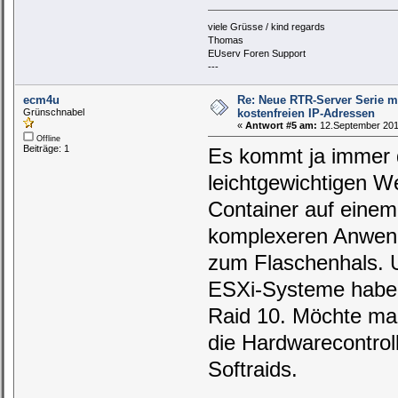
viele Grüsse / kind regards
Thomas
EUserv Foren Support
---
ecm4u
Re: Neue RTR-Server Serie m
Grünschnabel
kostenfreien IP-Adressen
«
Antwort #5 am:
12.September 2019
Offline
Beiträge: 1
Es kommt ja immer da
leichtgewichtigen 
Container auf einem
komplexeren Anwendu
zum Flaschenhals. 
ESXi-Systeme haben 
Raid 10. Möchte man
die Hardwarecontrol
Softraids.