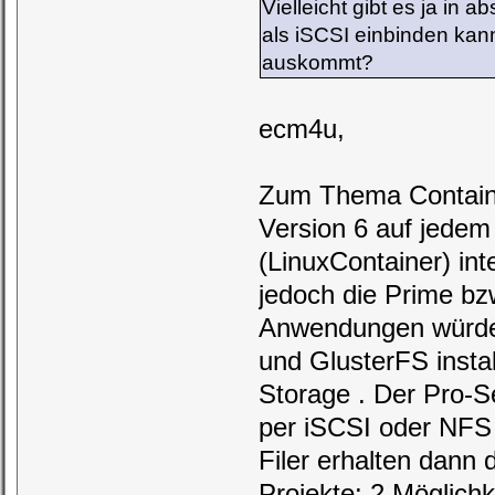
Vielleicht gibt es ja in
als iSCSI einbinden kan
auskommt?
ecm4u,
Zum Thema Containe
Version 6 auf jedem
(LinuxContainer) int
jedoch die Prime b
Anwendungen würde 
und GlusterFS instal
Storage . Der Pro-Se
per iSCSI oder NFS
Filer erhalten dann
Projekte: 2 Möglichk