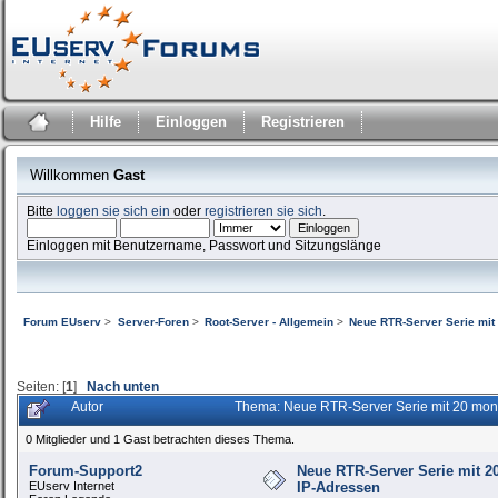
Hilfe
Einloggen
Registrieren
Willkommen
Gast
Bitte
loggen sie sich ein
oder
registrieren sie sich
.
Einloggen mit Benutzername, Passwort und Sitzungslänge
Forum EUserv
>
Server-Foren
>
Root-Server - Allgemein
>
Neue RTR-Server Serie mit 
Seiten: [
1
]
Nach unten
Autor
Thema: Neue RTR-Server Serie mit 20 mona
0 Mitglieder und 1 Gast betrachten dieses Thema.
Forum-Support2
Neue RTR-Server Serie mit 20
EUserv Internet
IP-Adressen