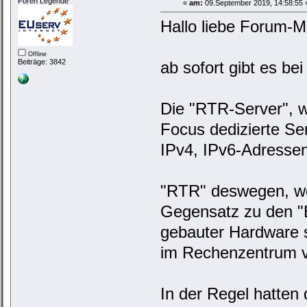
Foren Legende
«
am:
09.September 2019, 14:58:55 
Hallo liebe Forum-Mi
Offline
Beiträge: 3842
ab sofort gibt es be
Die "RTR-Server", w
Focus dedizierte Ser
IPv4, IPv6-Adresse
"RTR" deswegen, wei
Gegensatz zu den "B
gebauter Hardware s
im Rechenzentrum v
In der Regel hatten