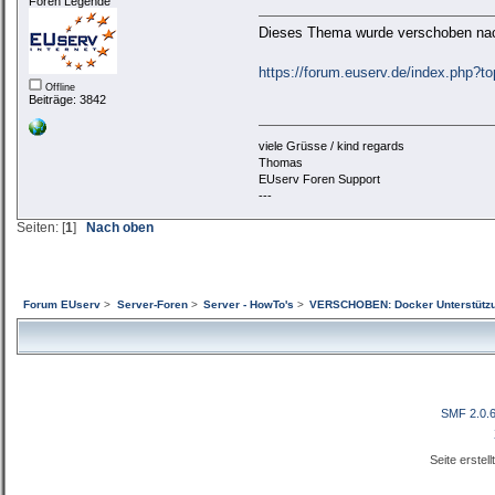
Foren Legende
Dieses Thema wurde verschoben n
https://forum.euserv.de/index.php?t
Offline
Beiträge: 3842
viele Grüsse / kind regards
Thomas
EUserv Foren Support
---
Seiten: [
1
]
Nach oben
Forum EUserv
>
Server-Foren
>
Server - HowTo's
>
VERSCHOBEN: Docker Unterstütz
SMF 2.0.
Seite erstel