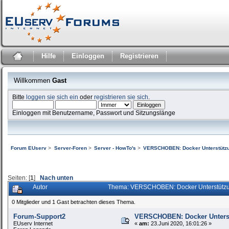
Hilfe
Einloggen
Registrieren
Willkommen
Gast
Bitte
loggen sie sich ein
oder
registrieren sie sich
.
Einloggen mit Benutzername, Passwort und Sitzungslänge
Forum EUserv
>
Server-Foren
>
Server - HowTo's
>
VERSCHOBEN: Docker Unterstütz
Seiten: [
1
]
Nach unten
Autor
Thema: VERSCHOBEN: Docker Unterstützu
0 Mitglieder und 1 Gast betrachten dieses Thema.
Forum-Support2
VERSCHOBEN: Docker Unters
EUserv Internet
«
am:
23.Juni 2020, 16:01:26 »