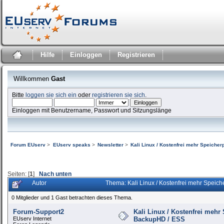
Hilfe
Einloggen
Registrieren
Willkommen
Gast
Bitte
loggen sie sich ein
oder
registrieren sie sich
.
Einloggen mit Benutzername, Passwort und Sitzungslänge
Forum EUserv
>
EUserv speaks
>
Newsletter
>
Kali Linux / Kostenfrei mehr Speicher
Seiten: [
1
]
Nach unten
Autor
Thema: Kali Linux / Kostenfrei mehr Speic
0 Mitglieder und 1 Gast betrachten dieses Thema.
Forum-Support2
Kali Linux / Kostenfrei mehr 
EUserv Internet
BackupHD / ESS