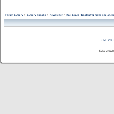
Forum EUserv
>
EUserv speaks
>
Newsletter
>
Kali Linux / Kostenfrei mehr Speicher
SMF 2.0.
Seite erstel