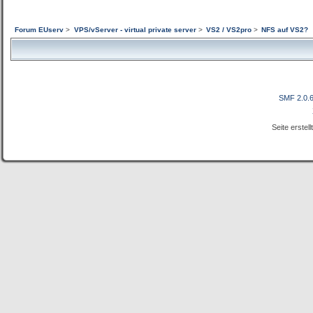
Forum EUserv
>
VPS/vServer - virtual private server
>
VS2 / VS2pro
>
NFS auf VS2?
SMF 2.0.
Seite erstel