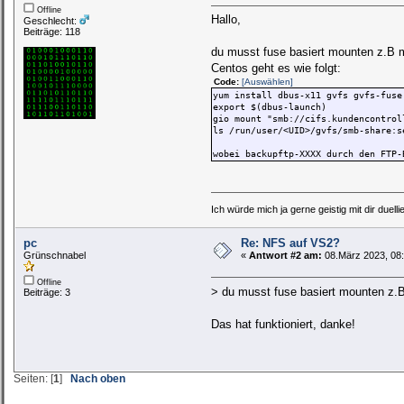
Offline
Hallo,
Geschlecht:
Beiträge: 118
du musst fuse basiert mounten z.B m
Centos geht es wie folgt:
Code:
[Auswählen]
yum install dbus-x11 gvfs gvfs-fuse
export $(dbus-launch)
gio mount "smb://cifs.kundencontrol
ls /run/user/<UID>/gvfs/smb-share:s
wobei backupftp-XXXX durch den FTP-
Ich würde mich ja gerne geistig mit dir duelli
pc
Re: NFS auf VS2?
Grünschnabel
«
Antwort #2 am:
08.März 2023, 08:
Offline
> du musst fuse basiert mounten z.B 
Beiträge: 3
Das hat funktioniert, danke!
Seiten: [
1
]
Nach oben