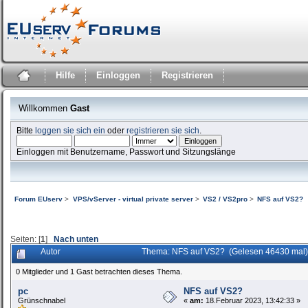
Hilfe
Einloggen
Registrieren
Willkommen
Gast
Bitte
loggen sie sich ein
oder
registrieren sie sich
.
Einloggen mit Benutzername, Passwort und Sitzungslänge
Forum EUserv
>
VPS/vServer - virtual private server
>
VS2 / VS2pro
>
NFS auf VS2?
Seiten: [
1
]
Nach unten
Autor
Thema: NFS auf VS2? (Gelesen 46430 mal)
0 Mitglieder und 1 Gast betrachten dieses Thema.
pc
NFS auf VS2?
Grünschnabel
«
am:
18.Februar 2023, 13:42:33 »