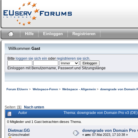
Hilfe
Einloggen
Registrieren
Willkommen
Gast
Bitte
loggen sie sich ein
oder
registrieren sie sich
.
Einloggen mit Benutzername, Passwort und Sitzungslänge
Forum EUserv
>
Webspace-Foren
>
Webspace - Allgemein
>
downgrade von Domain P
Seiten: [
1
]
Nach unten
Autor
Thema: downgrade von Domain Pro v3 (DE)
0 Mitglieder und 1 Gast betrachten dieses Thema.
Dietmar.GG
downgrade von Domain Pro 
Grünschnabel
«
am:
07.Mai 2023, 17:10:38 »