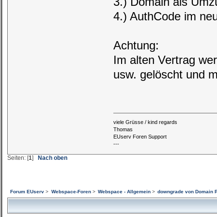
3.) Domain als Umzu
4.) AuthCode im neu
Achtung:
Im alten Vertrag we
usw. gelöscht und 
viele Grüsse / kind regards
Thomas
EUserv Foren Support
---
Seiten: [
1
]
Nach oben
Forum EUserv
>
Webspace-Foren
>
Webspace - Allgemein
>
downgrade von Domain P