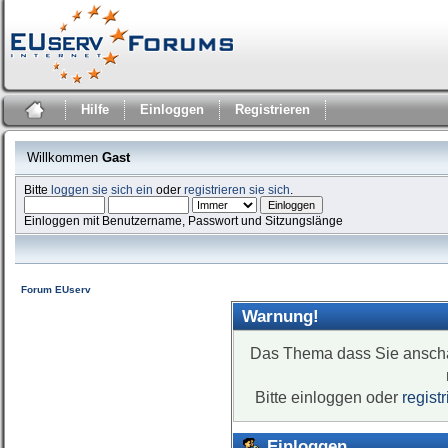
Hilfe
Einloggen
Registrieren
Willkommen
Gast
Bitte
loggen sie sich ein
oder
registrieren sie sich
.
Einloggen mit Benutzername, Passwort und Sitzungslänge
Forum EUserv
Warnung!
Das Thema dass Sie anschaue
Bitte einloggen oder
regist
Einloggen