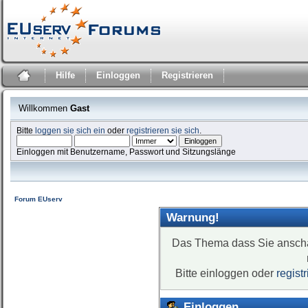
Hilfe
Einloggen
Registrieren
Willkommen
Gast
Bitte
loggen sie sich ein
oder
registrieren sie sich
.
Einloggen mit Benutzername, Passwort und Sitzungslänge
Forum EUserv
Warnung!
Das Thema dass Sie anschaue
Bitte einloggen oder
regist
Einloggen