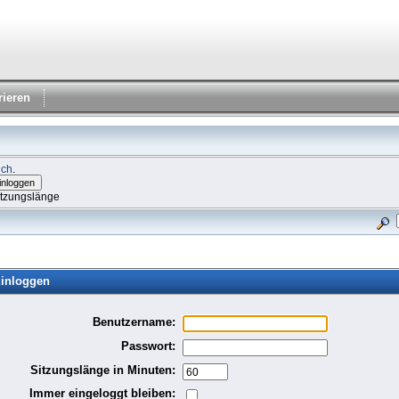
rieren
ich
.
itzungslänge
inloggen
Benutzername:
Passwort:
Sitzungslänge in Minuten:
Immer eingeloggt bleiben: