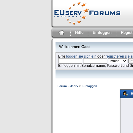
Hilfe
Einloggen
Regist
Willkommen
Gast
Bitte
loggen sie sich ein
oder
registrieren sie s
Einloggen mit Benutzername, Passwort und S
Forum EUserv
>
Einloggen
E