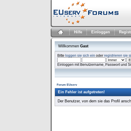
Hilfe
Einloggen
Regist
Willkommen
Gast
Bitte
loggen sie sich ein
oder
registrieren sie s
Einloggen mit Benutzername, Passwort und S
Forum EUserv
Ein Fehler ist aufgetreten!
Der Benutzer, von dem sie das Profil ansch