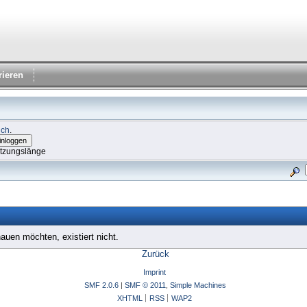
rieren
ich
.
itzungslänge
auen möchten, existiert nicht.
Zurück
Imprint
SMF 2.0.6
|
SMF © 2011
,
Simple Machines
XHTML
RSS
WAP2