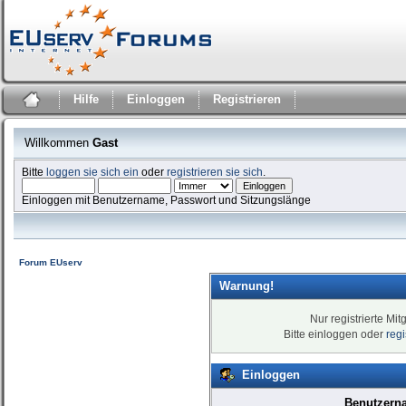
Hilfe
Einloggen
Registrieren
Willkommen
Gast
Bitte
loggen sie sich ein
oder
registrieren sie sich
.
Einloggen mit Benutzername, Passwort und Sitzungslänge
Forum EUserv
Warnung!
Nur registrierte Mit
Bitte einloggen oder
reg
Einloggen
Benutzern