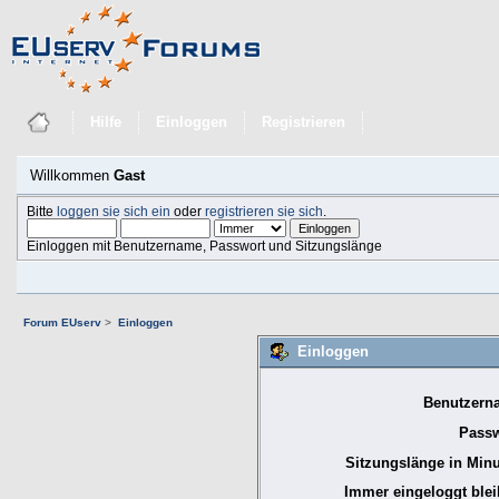
Hilfe
Einloggen
Registrieren
Willkommen
Gast
Bitte
loggen sie sich ein
oder
registrieren sie sich
.
Einloggen mit Benutzername, Passwort und Sitzungslänge
Forum EUserv
>
Einloggen
Einloggen
Benutzern
Passw
Sitzungslänge in Minu
Immer eingeloggt blei