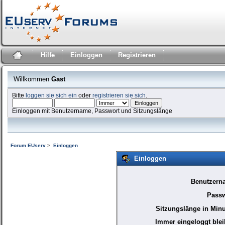
Hilfe
Einloggen
Registrieren
Willkommen
Gast
Bitte
loggen sie sich ein
oder
registrieren sie sich
.
Einloggen mit Benutzername, Passwort und Sitzungslänge
Forum EUserv
>
Einloggen
Einloggen
Benutzern
Passw
Sitzungslänge in Minu
Immer eingeloggt blei