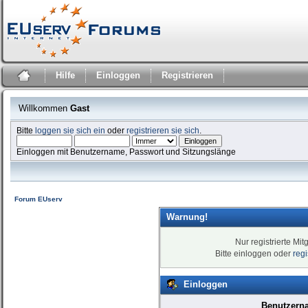
Hilfe
Einloggen
Registrieren
Willkommen
Gast
Bitte
loggen sie sich ein
oder
registrieren sie sich
.
Einloggen mit Benutzername, Passwort und Sitzungslänge
Forum EUserv
Warnung!
Nur registrierte Mit
Bitte einloggen oder
reg
Einloggen
Benutzern