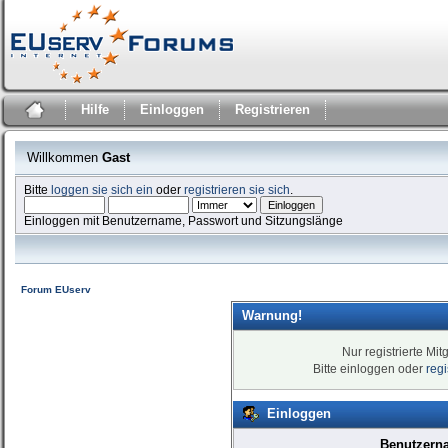
Hilfe
Einloggen
Registrieren
Willkommen
Gast
Bitte
loggen sie sich ein
oder
registrieren sie sich
.
Einloggen mit Benutzername, Passwort und Sitzungslänge
Forum EUserv
Warnung!
Nur registrierte Mit
Bitte einloggen oder
reg
Einloggen
Benutzern