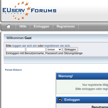
Hilfe
Einloggen
Registrieren
Willkommen
Gast
Bitte
loggen sie sich ein
oder
registrieren sie sich
.
Einloggen mit Benutzername, Passwort und Sitzungslänge
Forum EUserv
Warnung!
Nur registrierte Mit
Bitte einloggen oder
reg
Einloggen
Benutzern