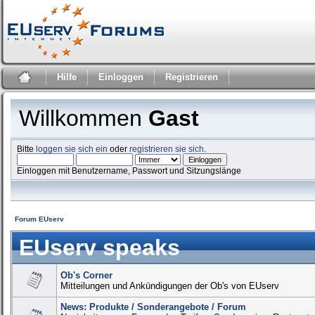
Hilfe
Einloggen
Registrieren
Willkommen
Gast
Bitte
loggen sie sich ein
oder
registrieren sie sich
.
Einloggen mit Benutzername, Passwort und Sitzungslänge
Forum EUserv
EUserv speaks
Ob's Corner
Mitteilungen und Ankündigungen der Ob's von EUserv
News: Produkte / Sonderangebote / Forum