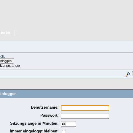
rieren
ich
.
itzungslänge
inloggen
Benutzername:
Passwort:
Sitzungslänge in Minuten:
Immer eingeloggt bleiben: