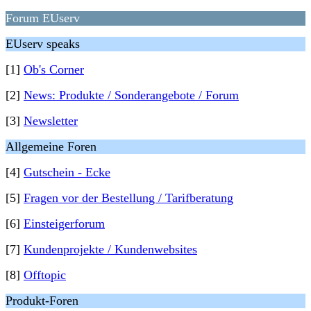
Forum EUserv
EUserv speaks
[1]
Ob's Corner
[2]
News: Produkte / Sonderangebote / Forum
[3]
Newsletter
Allgemeine Foren
[4]
Gutschein - Ecke
[5]
Fragen vor der Bestellung / Tarifberatung
[6]
Einsteigerforum
[7]
Kundenprojekte / Kundenwebsites
[8]
Offtopic
Produkt-Foren