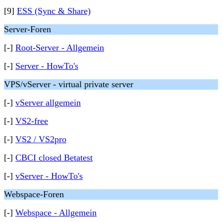
[9]
ESS (Sync & Share)
Server-Foren
[-]
Root-Server - Allgemein
[-]
Server - HowTo's
VPS/vServer - virtual private server
[-]
vServer allgemein
[-]
VS2-free
[-]
VS2 / VS2pro
[-]
CBCI closed Betatest
[-]
vServer - HowTo's
Webspace-Foren
[-]
Webspace - Allgemein