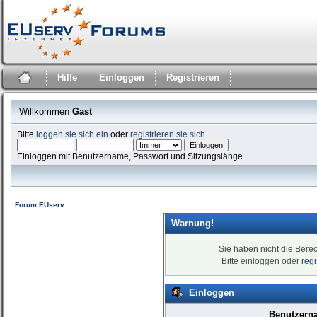
Hilfe
Einloggen
Registrieren
Willkommen
Gast
Bitte
loggen sie sich ein
oder
registrieren sie sich
.
Einloggen mit Benutzername, Passwort und Sitzungslänge
Forum EUserv
Warnung!
Sie haben nicht die Bere
Bitte einloggen oder
reg
Einloggen
Benutzern