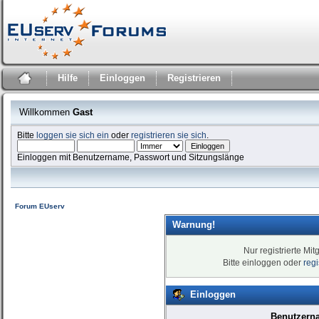
Hilfe
Einloggen
Registrieren
Willkommen
Gast
Bitte
loggen sie sich ein
oder
registrieren sie sich
.
Einloggen mit Benutzername, Passwort und Sitzungslänge
Forum EUserv
Warnung!
Nur registrierte Mit
Bitte einloggen oder
reg
Einloggen
Benutzern