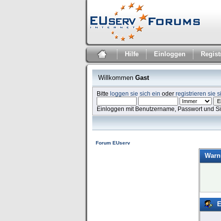
Hilfe
Einloggen
Regist
Willkommen
Gast
Bitte
loggen sie sich ein
oder
registrieren sie s
Einloggen mit Benutzername, Passwort und S
Forum EUserv
Warn
E