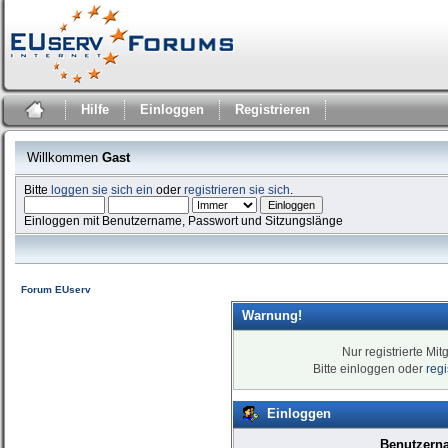
Hilfe
Einloggen
Registrieren
Willkommen
Gast
Bitte
loggen sie sich ein
oder
registrieren sie sich
.
Einloggen mit Benutzername, Passwort und Sitzungslänge
Forum EUserv
Warnung!
Nur registrierte Mit
Bitte einloggen oder
reg
Einloggen
Benutzern