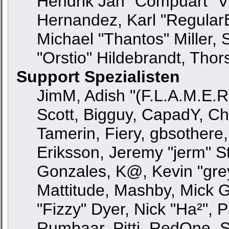
Hendrik Jan "Compuart" V
Hernandez, Karl "Regular
Michael "Thantos" Miller,
"Orstio" Hildebrandt, Thor
Support Spezialisten
JimM, Adish "(F.L.A.M.E.R)
Scott, Bigguy, CapadY, C
Tamerin, Fiery, gbsothere
Eriksson, Jeremy "jerm" St
Gonzales, K@, Kevin "greyk
Mattitude, Mashby, Mick G.,
"Fizzy" Dyer, Nick "Ha²", 
Rumbaar, Pitti, RedOne, 