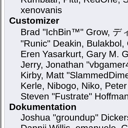
xenovanis
Customizer
Brad "IchBin™" Grow, ディ
"Runic" Deakin, Bulakbol,
Eren Yasarkurt, Gary M. 
Jerry, Jonathan "vbgamer4
Kirby, Matt "SlammedDime
Kerle, Nibogo, Niko, Peter
Steven "Fustrate" Hoffma
Dokumentation
Joshua "groundup" Dickers
Dannii Willis, emanuele,