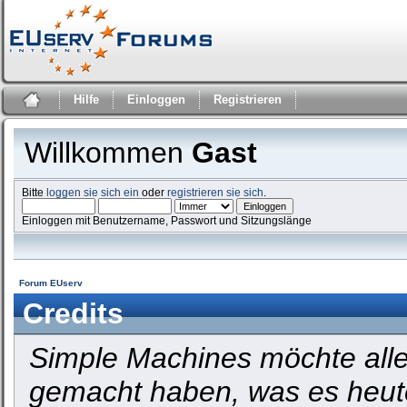
Hilfe
Einloggen
Registrieren
Willkommen
Gast
Bitte
loggen sie sich ein
oder
registrieren sie sich
.
Einloggen mit Benutzername, Passwort und Sitzungslänge
Forum EUserv
Credits
Simple Machines möchte all
gemacht haben, was es heute 