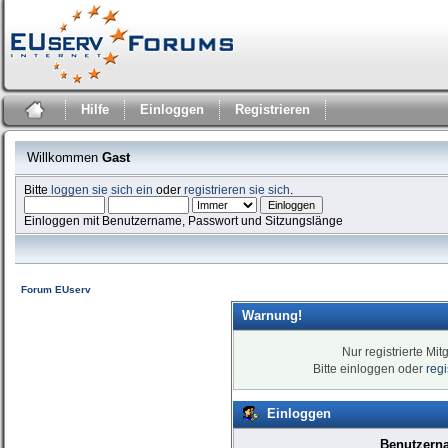
Hilfe
Einloggen
Registrieren
Willkommen
Gast
Bitte
loggen sie sich ein
oder
registrieren sie sich
.
Einloggen mit Benutzername, Passwort und Sitzungslänge
Forum EUserv
Warnung!
Nur registrierte Mit
Bitte einloggen oder
reg
Einloggen
Benutzern