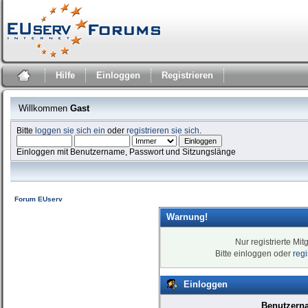
Hilfe
Einloggen
Registrieren
Willkommen
Gast
Bitte
loggen sie sich ein
oder
registrieren sie sich
.
Einloggen mit Benutzername, Passwort und Sitzungslänge
Forum EUserv
Warnung!
Nur registrierte Mit
Bitte einloggen oder
reg
Einloggen
Benutzern