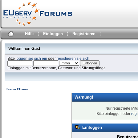
Hilfe
Einloggen
Registrieren
Willkommen
Gast
Bitte
loggen sie sich ein
oder
registrieren sie sich
.
Einloggen mit Benutzername, Passwort und Sitzungslänge
Forum EUserv
Warnung!
Nur registrierte Mit
Bitte einloggen oder
reg
Einloggen
Benutzern