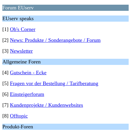
Forum EUserv
EUserv speaks
[1]
Ob's Corner
[2]
News: Produkte / Sonderangebote / Forum
[3]
Newsletter
Allgemeine Foren
[4]
Gutschein - Ecke
[5]
Fragen vor der Bestellung / Tarifberatung
[6]
Einsteigerforum
[7]
Kundenprojekte / Kundenwebsites
[8]
Offtopic
Produkt-Foren