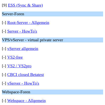
[9]
ESS (Sync & Share)
Server-Foren
[-]
Root-Server - Allgemein
[-]
Server - HowTo's
VPS/vServer - virtual private server
[-]
vServer allgemein
[-]
VS2-free
[-]
VS2 / VS2pro
[-]
CBCI closed Betatest
[-]
vServer - HowTo's
Webspace-Foren
[-]
Webspace - Allgemein