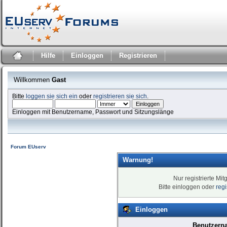
Hilfe
Einloggen
Registrieren
Willkommen
Gast
Bitte
loggen sie sich ein
oder
registrieren sie sich
.
Einloggen mit Benutzername, Passwort und Sitzungslänge
Forum EUserv
Warnung!
Nur registrierte Mit
Bitte einloggen oder
reg
Einloggen
Benutzern