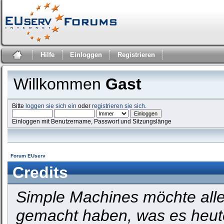
Hilfe
Einloggen
Registrieren
Willkommen
Gast
Bitte
loggen sie sich ein
oder
registrieren sie sich
.
Einloggen mit Benutzername, Passwort und Sitzungslänge
Forum EUserv
Credits
Simple Machines möchte all
gemacht haben, was es heute 