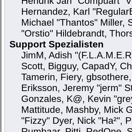
Hendrik Jan "Compuart" V
Hernandez, Karl "Regular
Michael "Thantos" Miller,
"Orstio" Hildebrandt, Thor
Support Spezialisten
JimM, Adish "(F.L.A.M.E.R)
Scott, Bigguy, CapadY, C
Tamerin, Fiery, gbsothere
Eriksson, Jeremy "jerm" St
Gonzales, K@, Kevin "greyk
Mattitude, Mashby, Mick G.,
"Fizzy" Dyer, Nick "Ha²", 
Rumbaar, Pitti, RedOne, 