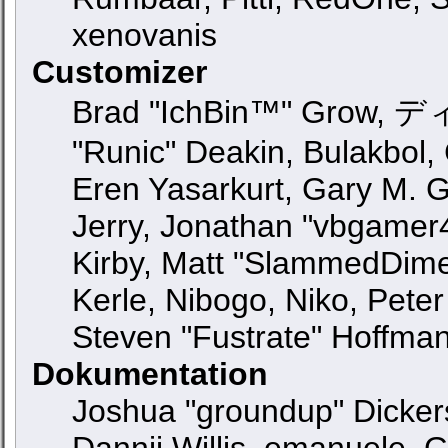
xenovanis
Customizer
Brad "IchBin™" Grow, ディ
"Runic" Deakin, Bulakbol,
Eren Yasarkurt, Gary M. 
Jerry, Jonathan "vbgamer4
Kirby, Matt "SlammedDime
Kerle, Nibogo, Niko, Peter
Steven "Fustrate" Hoffma
Dokumentation
Joshua "groundup" Dickers
Dannii Willis, emanuele,