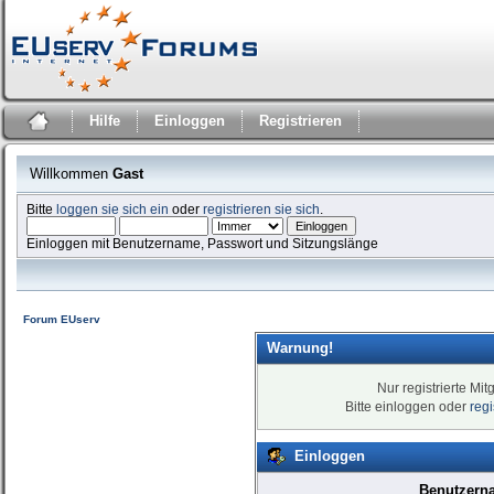
Hilfe
Einloggen
Registrieren
Willkommen
Gast
Bitte
loggen sie sich ein
oder
registrieren sie sich
.
Einloggen mit Benutzername, Passwort und Sitzungslänge
Forum EUserv
Warnung!
Nur registrierte Mit
Bitte einloggen oder
reg
Einloggen
Benutzern