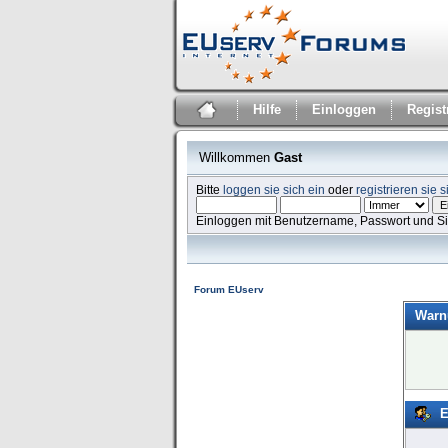
Hilfe
Einloggen
Regist
Willkommen
Gast
Bitte
loggen sie sich ein
oder
registrieren sie s
Einloggen mit Benutzername, Passwort und S
Forum EUserv
Warn
E