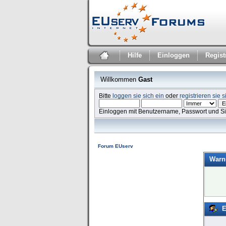
Hilfe
Einloggen
Regist
Willkommen
Gast
Bitte
loggen sie sich ein
oder
registrieren sie s
Einloggen mit Benutzername, Passwort und S
Forum EUserv
Warn
E