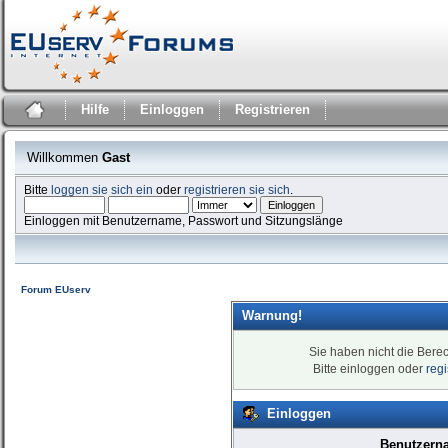
Hilfe
Einloggen
Registrieren
Willkommen
Gast
Bitte
loggen sie sich ein
oder
registrieren sie sich
.
Einloggen mit Benutzername, Passwort und Sitzungslänge
Forum EUserv
Warnung!
Sie haben nicht die Bere
Bitte einloggen oder
reg
Einloggen
Benutzern