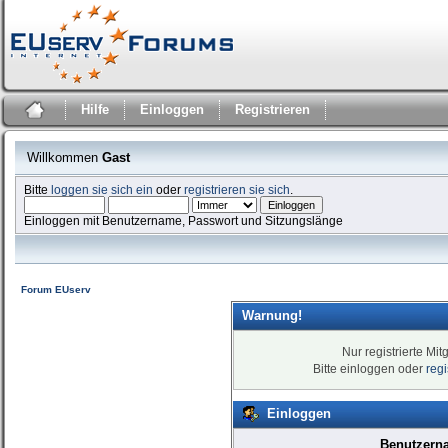
Hilfe
Einloggen
Registrieren
Willkommen
Gast
Bitte
loggen sie sich ein
oder
registrieren sie sich
.
Einloggen mit Benutzername, Passwort und Sitzungslänge
Forum EUserv
Warnung!
Nur registrierte Mit
Bitte einloggen oder
reg
Einloggen
Benutzern