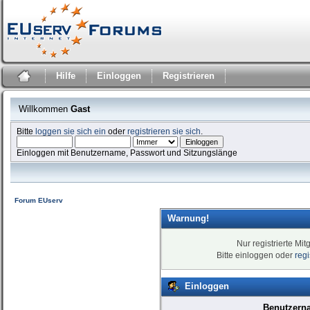
Hilfe
Einloggen
Registrieren
Willkommen
Gast
Bitte
loggen sie sich ein
oder
registrieren sie sich
.
Einloggen mit Benutzername, Passwort und Sitzungslänge
Forum EUserv
Warnung!
Nur registrierte Mit
Bitte einloggen oder
reg
Einloggen
Benutzern