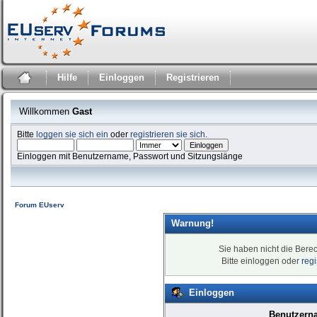
Hilfe
Einloggen
Registrieren
Willkommen
Gast
Bitte
loggen sie sich ein
oder
registrieren sie sich
.
Einloggen mit Benutzername, Passwort und Sitzungslänge
Forum EUserv
Warnung!
Sie haben nicht die Bere
Bitte einloggen oder
reg
Einloggen
Benutzern