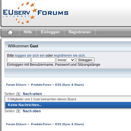
Hilfe
Einloggen
Registrieren
Willkommen
Gast
Bitte
loggen sie sich ein
oder
registrieren sie sich
.
Einloggen mit Benutzername, Passwort und Sitzungslänge
Forum EUserv
>
Produkt-Foren
>
ESS (Sync & Share)
Seiten: [
1
]
Nach unten
0 Mitglieder und 1 Gast betrachten dieses Board.
Keine Nachrichten...
Seiten: [
1
]
Nach oben
Forum EUserv
>
Produkt-Foren
>
ESS (Sync & Share)