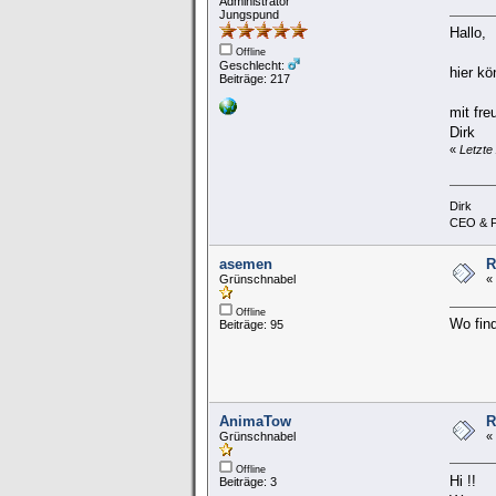
Administrator
Jungspund
Hallo,
Offline
Geschlecht:
hier k
Beiträge: 217
mit fre
Dirk
«
Letzte
Dirk
CEO & F
asemen
R
Grünschnabel
«
Offline
Wo fin
Beiträge: 95
AnimaTow
R
Grünschnabel
«
Offline
Hi !!
Beiträge: 3