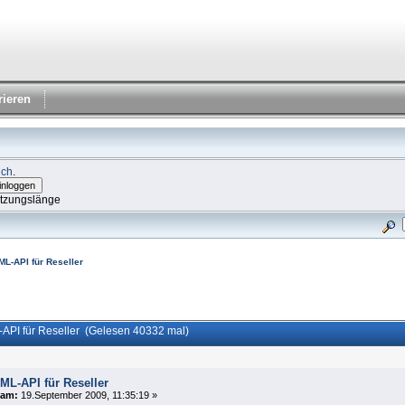
rieren
ich
.
itzungslänge
ML-API für Reseller
API für Reseller (Gelesen 40332 mal)
ML-API für Reseller
am:
19.September 2009, 11:35:19 »