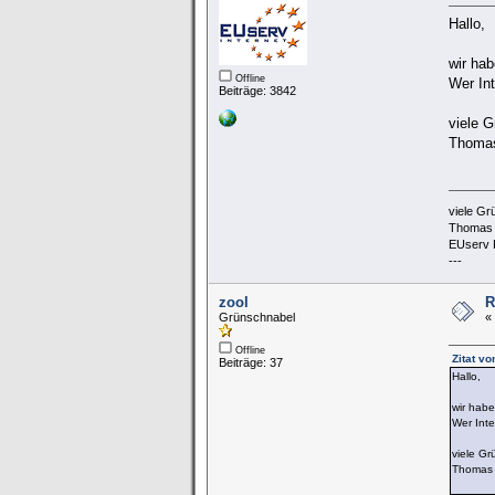
Hallo,
wir hab
Offline
Wer Int
Beiträge: 3842
viele G
Thoma
viele Gr
Thomas
EUserv 
---
zool
R
Grünschnabel
«
Offline
Zitat v
Beiträge: 37
Hallo,
wir habe
Wer Inte
viele Gr
Thomas