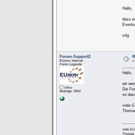
Hallo,
dazu w
Eventue
mfg
Forum-Support2
R
EUserv Internet
«
Foren Legende
Hallo,
wir we
Offline
Die Fo
Beiträge: 3842
so das
viele G
Thoma
viele Gr
Thomas