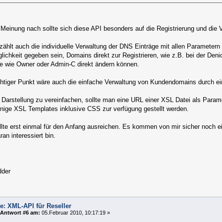
 Meinung nach sollte sich diese API besonders auf die Registrierung und die
zählt auch die individuelle Verwaltung der DNS Einträge mit allen Parametern (
lichkeit gegeben sein, Domains direkt zur Registrieren, wie z.B. bei der De
ge wie Owner oder Admin-C direkt ändern können.
chtiger Punkt wäre auch die einfache Verwaltung von Kundendomains durch ei
 Darstellung zu vereinfachen, sollte man eine URL einer XSL Datei als Param
inige XSL Templates inklusive CSS zur verfügung gestellt werden.
lte erst einmal für den Anfang ausreichen. Es kommen von mir sicher noch ei
ran interessiert bin.
dder
e: XML-API für Reseller
Antwort #6 am:
05.Februar 2010, 10:17:19 »