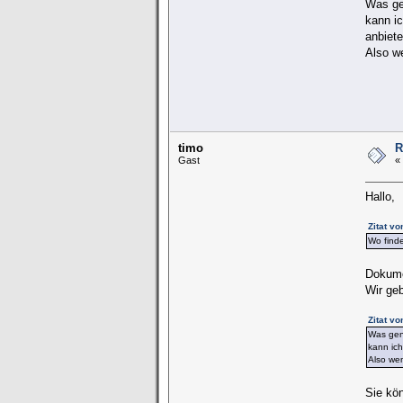
Was ge
kann i
anbiet
Also w
timo
R
Gast
«
Hallo,
Zitat v
Wo find
Dokume
Wir geb
Zitat v
Was gen
kann ic
Also wen
Sie kö