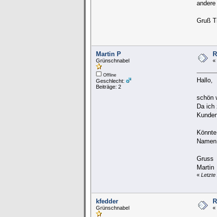
andere 
Gruß T
Martin P
R
Grünschnabel
«
Offline
Hallo,
Geschlecht:
Beiträge: 2
schön w
Da ich
Kunden
Könnte 
Namen 
Gruss
Martin
«
Letzte
kfedder
R
Grünschnabel
«