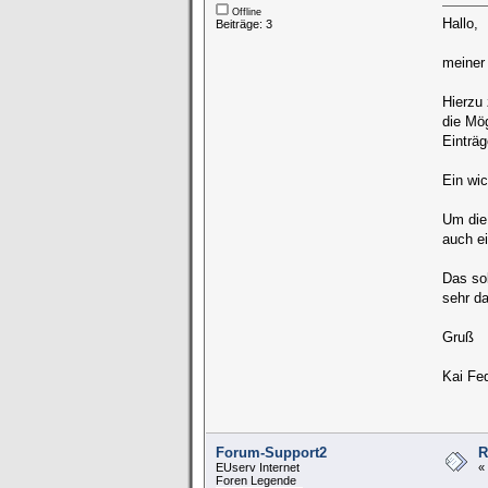
Offline
Hallo,
Beiträge: 3
meiner
Hierzu 
die Mög
Einträ
Ein wi
Um die
auch e
Das sol
sehr da
Gruß
Kai Fe
Forum-Support2
R
EUserv Internet
«
Foren Legende