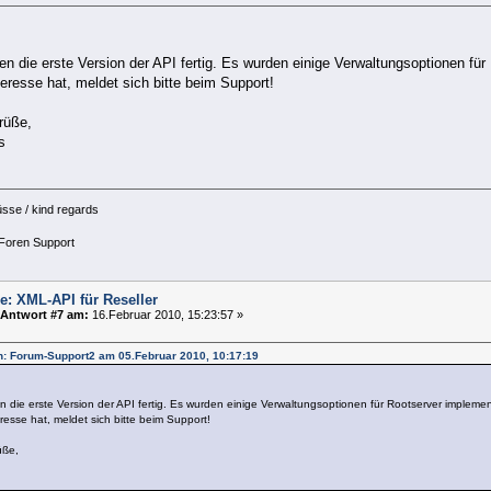
en die erste Version der API fertig. Es wurden einige Verwaltungsoptionen für
eresse hat, meldet sich bitte beim Support!
rüße,
s
üsse / kind regards
Foren Support
e: XML-API für Reseller
Antwort #7 am:
16.Februar 2010, 15:23:57 »
on: Forum-Support2 am 05.Februar 2010, 10:17:19
n die erste Version der API fertig. Es wurden einige Verwaltungsoptionen für Rootserver implement
resse hat, meldet sich bitte beim Support!
üße,