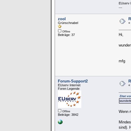
EUserv 
---
zool
R
Grünschnabel
«
Offline
Hi,
Beiträge: 37
wunder
mfg
Forum-Support2
R
EUserv Internet
«
Foren Legende
Zitat v
wunderb
Wenn ma
Offline
Beiträge: 3842
Mindest
sind). 