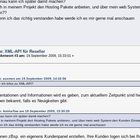
nau kann ich später damit machen?
ch in meinem Projekt den Hosting Pakete anbieten, und über mein web Syste
en??
enn ich das richtig verstanden habe werde ich es mir gerne mal anschauen
e: XML-API für Reseller
Antwort #3 am:
19.September 2009, 15:33:01 »
on: asemen am 19.September 2009, 14:32:56
e ich infos zu XML-API?
ntationen und Informationen wird es geben, zum aktuellem Zeitpunkt sind hie
en bekannt, falls es Neuigkeiten gibt.
on: AnimaTow am 19.September 2009, 15:30:20
au kann ich später damit machen?
h in meinem Projekt den Hosting Pakete anbieten, und über mein web System den Kunden Einste
n ich das richtig verstanden habe werde ich es mir gerne mal anschauen
nnen zBsp. ein eigenens Kundenpanel erstellen, Ihre Kunden logen sich bei I