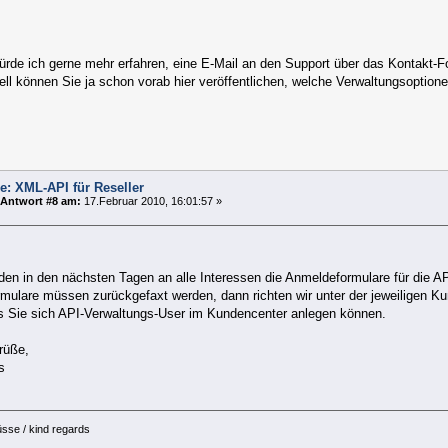
ürde ich gerne mehr erfahren, eine E-Mail an den Support über das Kontakt-F
ll können Sie ja schon vorab hier veröffentlichen, welche Verwaltungsoptionen
e: XML-API für Reseller
Antwort #8 am:
17.Februar 2010, 16:01:57 »
rden in den nächsten Tagen an alle Interessen die Anmeldeformulare für die 
rmulare müssen zurückgefaxt werden, dann richten wir unter der jeweiligen 
s Sie sich API-Verwaltungs-User im Kundencenter anlegen können.
rüße,
s
üsse / kind regards