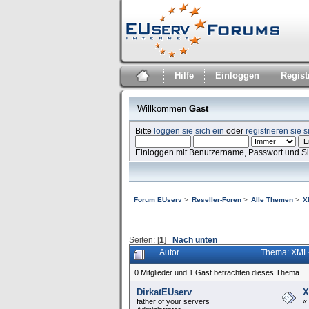
Hilfe
Einloggen
Regist
Willkommen
Gast
Bitte
loggen sie sich ein
oder
registrieren sie s
Einloggen mit Benutzername, Passwort und S
Forum EUserv
>
Reseller-Foren
>
Alle Themen
>
X
Seiten: [
1
]
Nach unten
Autor
Thema: XML-
0 Mitglieder und 1 Gast betrachten dieses Thema.
DirkatEUserv
X
father of your servers
«