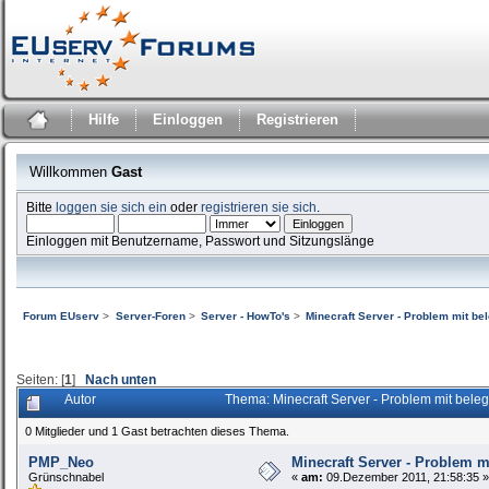
Hilfe
Einloggen
Registrieren
Willkommen
Gast
Bitte
loggen sie sich ein
oder
registrieren sie sich
.
Einloggen mit Benutzername, Passwort und Sitzungslänge
Forum EUserv
>
Server-Foren
>
Server - HowTo's
>
Minecraft Server - Problem mit be
Seiten: [
1
]
Nach unten
Autor
Thema: Minecraft Server - Problem mit bele
0 Mitglieder und 1 Gast betrachten dieses Thema.
PMP_Neo
Minecraft Server - Problem m
Grünschnabel
«
am:
09.Dezember 2011, 21:58:35 »