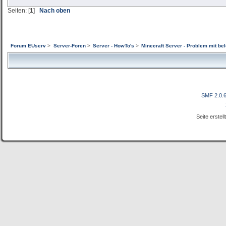
Seiten: [
1
]
Nach oben
Forum EUserv
>
Server-Foren
>
Server - HowTo's
>
Minecraft Server - Problem mit be
SMF 2.0.
Seite erstel